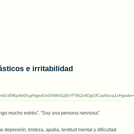
ticos e irritabilidad
cmEc4NKpAh0/cgH/gedUvGNWs52j0rYF962z4OgGfCsaNocq1xHypdw
ngo mucho estrés”, “Soy una persona nerviosa”.
depresión, tristeza, apatía, lentitud mental y dificultad