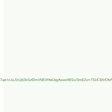
+Tqe+nJuJ1n2jObSvfDmVNEXHwOqyKeasIIM1u/3mEZxi+7SUC6tVOf