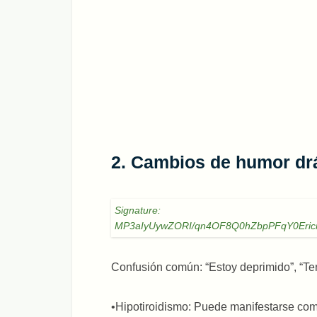
2. Cambios de humor drás
Signature:
MP3aIyUywZORI/qn4OF8Q0hZbpPFqY0Eri
Confusión común: “Estoy deprimido”, “Te
•Hipotiroidismo: Puede manifestarse como 