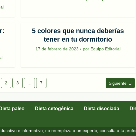
al
r:
5 colores que nunca deberías
tener en tu dormitorio
17 de febrero de 2023
por
Equipo Editorial
al
2
3
…
7
Siguiente
Dieta paleo
Dieta cetogénica
Dieta disociada
Di
ducativo e informativo, no reemplaza a un experto; consulta a tu profe