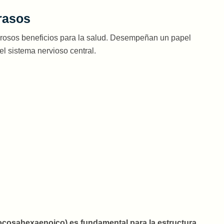
rasos
osos beneficios para la salud. Desempeñan un papel
el sistema nervioso central.
cosahexaenoico) es fundamental para la estructura